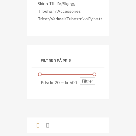
Skinn Til Hår/skjegg
Tilbehør / Accessories
Tricot/Vadmel/Tubestrikk/Fyllvatt
FILTRER PÅ PRIS
Min.
Makspris
Filtrer
Pris:
kr 20
—
kr 600
pris