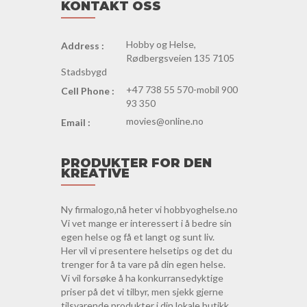
KONTAKT OSS
Hobby og Helse,
Address :
Rødbergsveien 135 7105
Stadsbygd
+47 738 55 570-mobil 900
Cell Phone :
93 350
movies@online.no
Email :
PRODUKTER FOR DEN
KREATIVE
Ny firmalogo,nå heter vi hobbyoghelse.no
Vi vet mange er interessert i å bedre sin
egen helse og få et langt og sunt liv.
Her vil vi presentere helsetips og det du
trenger for å ta vare på din egen helse.
Vi vil forsøke å ha konkurransedyktige
priser på det vi tilbyr, men sjekk gjerne
tilsvarende produkter i din lokale butikk.