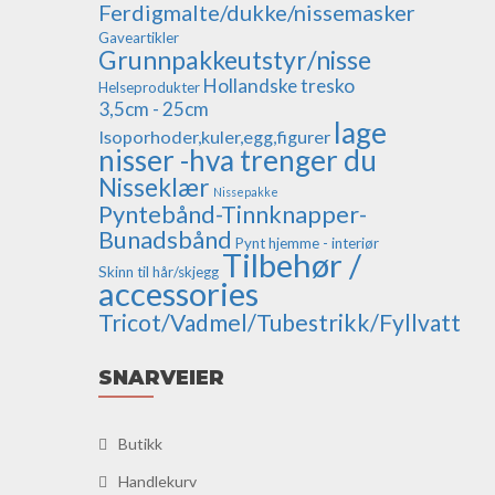
Ferdigmalte/dukke/nissemasker
Gaveartikler
Grunnpakkeutstyr/nisse
Hollandske tresko
Helseprodukter
3,5cm - 25cm
lage
Isoporhoder,kuler,egg,figurer
nisser -hva trenger du
Nisseklær
Nissepakke
Pyntebånd-Tinnknapper-
Bunadsbånd
Pynt hjemme - interiør
Tilbehør /
Skinn til hår/skjegg
accessories
Tricot/Vadmel/Tubestrikk/Fyllvatt
SNARVEIER
Butikk
Handlekurv