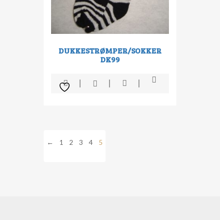
DUKKESTRØMPER/SOKKER
DK99
←
1
2
3
4
5