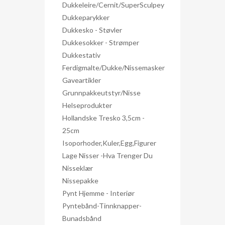
Dukkeleire/Cernit/SuperSculpey
Dukkeparykker
Dukkesko - Støvler
Dukkesokker - Strømper
Dukkestativ
Ferdigmalte/dukke/nissemasker
Gaveartikler
Grunnpakkeutstyr/nisse
Helseprodukter
Hollandske Tresko 3,5cm -
25cm
Isoporhoder,kuler,egg,figurer
Lage Nisser -hva Trenger Du
Nisseklær
Nissepakke
Pynt Hjemme - Interiør
Pyntebånd-Tinnknapper-
Bunadsbånd