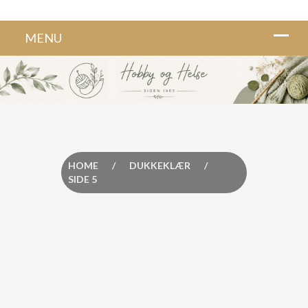
HOME
/
DUKKEKLÆR
/
SIDE 5