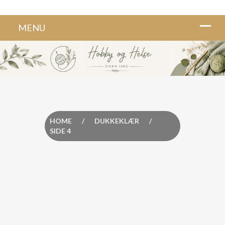
HOME
/
DUKKEKLÆR
/
SIDE 4