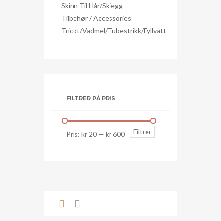
Skinn Til Hår/skjegg
Tilbehør / Accessories
Tricot/Vadmel/Tubestrikk/Fyllvatt
FILTRER PÅ PRIS
Min.
Makspris
Filtrer
Pris:
kr 20
—
kr 600
pris