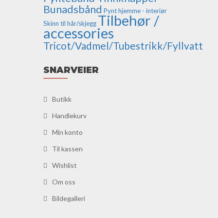
Bunadsbånd
Pynt hjemme - interiør
Tilbehør /
Skinn til hår/skjegg
accessories
Tricot/Vadmel/Tubestrikk/Fyllvatt
SNARVEIER
Butikk
Handlekurv
Min konto
Til kassen
Wishlist
Om oss
Bildegalleri