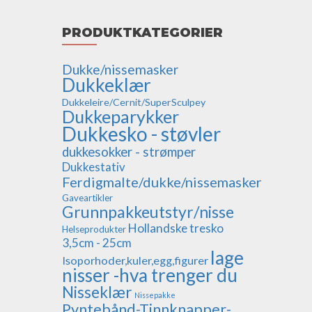
PRODUKTKATEGORIER
Dukke/nissemasker
Dukkeklær
Dukkeleire/Cernit/SuperSculpey
Dukkeparykker
Dukkesko - støvler
dukkesokker - strømper
Dukkestativ
Ferdigmalte/dukke/nissemasker
Gaveartikler
Grunnpakkeutstyr/nisse
Hollandske tresko
Helseprodukter
3,5cm - 25cm
lage
Isoporhoder,kuler,egg,figurer
nisser -hva trenger du
Nisseklær
Nissepakke
Pyntebånd-Tinnknapper-