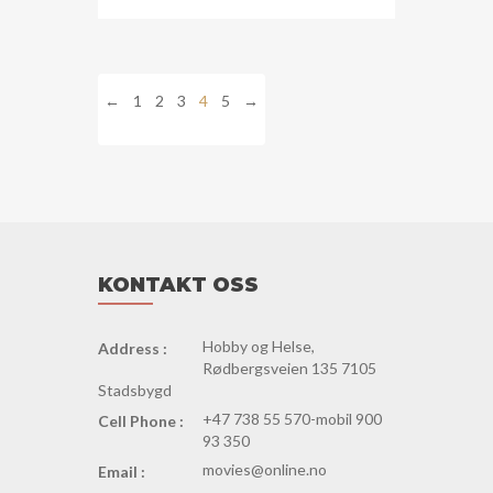
←
1
2
3
4
5
→
KONTAKT OSS
Hobby og Helse,
Address :
Rødbergsveien 135 7105
Stadsbygd
+47 738 55 570-mobil 900
Cell Phone :
93 350
movies@online.no
Email :