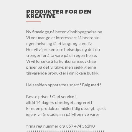
PRODUKTER FOR DEN
KREATIVE
Ny firmalogo,nå heter vi hobbyoghelse.no
Vi vet mange er interessert i å bedre sin
egen helse og få et langt og sunt liv.
Her vil vi presentere helsetips og det du
trenger for å ta vare på din egen helse.
Vi vil forsøke å ha konkurransedyktige
priser på det vi tilbyr, men sjekk gjerne
tilsvarende produkter i din lokale butikk.
Helsesiden oppstartes snart ! Følg med !
Beste priser ! God service !
alltid 14 dagers ubetinget angrerett
Er noen produkter midlertidig utsolgt, sjekk
igjen- vi får stadig inn påfyll og nye varer
firma reg nummer org 857 474 562N0
**************************************