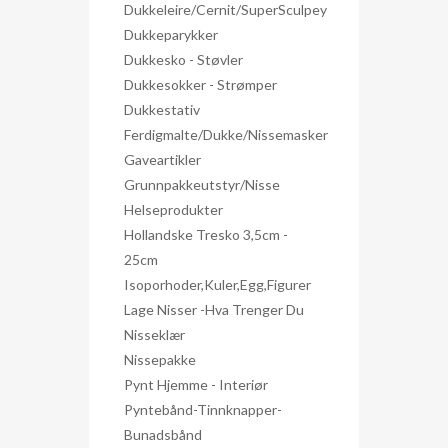
Dukkeleire/Cernit/SuperSculpey
Dukkeparykker
Dukkesko - Støvler
Dukkesokker - Strømper
Dukkestativ
Ferdigmalte/dukke/nissemasker
Gaveartikler
Grunnpakkeutstyr/nisse
Helseprodukter
Hollandske Tresko 3,5cm -
25cm
Isoporhoder,kuler,egg,figurer
Lage Nisser -hva Trenger Du
Nisseklær
Nissepakke
Pynt Hjemme - Interiør
Pyntebånd-Tinnknapper-
Bunadsbånd