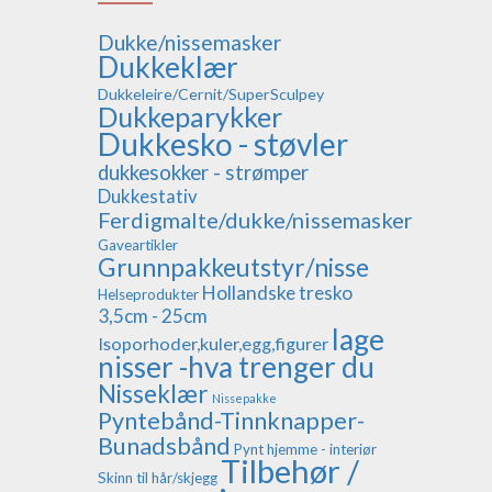
Dukke/nissemasker
Dukkeklær
Dukkeleire/Cernit/SuperSculpey
Dukkeparykker
Dukkesko - støvler
dukkesokker - strømper
Dukkestativ
Ferdigmalte/dukke/nissemasker
Gaveartikler
Grunnpakkeutstyr/nisse
Hollandske tresko
Helseprodukter
3,5cm - 25cm
lage
Isoporhoder,kuler,egg,figurer
nisser -hva trenger du
Nisseklær
Nissepakke
Pyntebånd-Tinnknapper-
Bunadsbånd
Pynt hjemme - interiør
Tilbehør /
Skinn til hår/skjegg