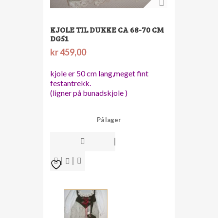
KJOLE TIL DUKKE CA 68-70 CM
DG51
kr
459,00
kjole er 50 cm lang,meget fint
festantrekk.
(ligner på bunadskjole )
På lager
kjole
til
dukke
ca