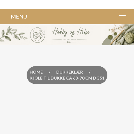
HOME
/
DUKKEKLÆR
/
KJOLE TIL DUKKE CA 68-70 CM DG51