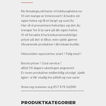
Ny firmalogo,nå heter vi hobbyoghelse.no
Vi vet mange er interessert i å bedre sin
egen helse og få et langt og sunt liv.
Her vil vi presentere helsetips og det du
trenger for å ta vare på din egen helse.
Vi vil forsøke å ha konkurransedyktige
priser på det vi tilbyr, men sjekk gjerne
tilsvarende produkter i din lokale butikk.
Helsesiden oppstartes snart ! Følg med !
Beste priser ! God service !
alltid 14 dagers ubetinget angrerett
Er noen produkter midlertidig utsolgt, sjekk
igjen- vi får stadig inn påfyll og nye varer
firma reg nummer org 857 474 562N0
**************************************
PRODUKTKATEGORIER