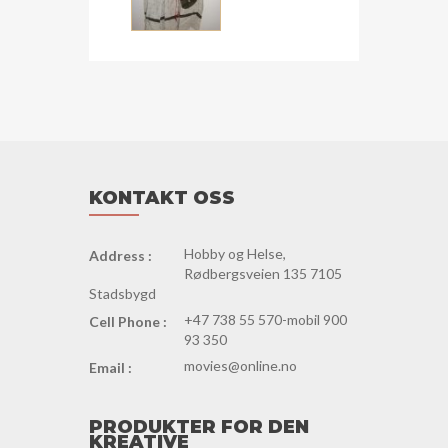
68-
70
cm
dg51
antall
KONTAKT OSS
Hobby og Helse,
Address :
Rødbergsveien 135 7105
Stadsbygd
+47 738 55 570-mobil 900
Cell Phone :
93 350
movies@online.no
Email :
PRODUKTER FOR DEN
KREATIVE