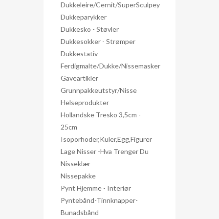
Dukkeleire/Cernit/SuperSculpey
Dukkeparykker
Dukkesko - Støvler
Dukkesokker - Strømper
Dukkestativ
Ferdigmalte/dukke/nissemasker
Gaveartikler
Grunnpakkeutstyr/nisse
Helseprodukter
Hollandske Tresko 3,5cm -
25cm
Isoporhoder,kuler,egg,figurer
Lage Nisser -hva Trenger Du
Nisseklær
Nissepakke
Pynt Hjemme - Interiør
Pyntebånd-Tinnknapper-
Bunadsbånd