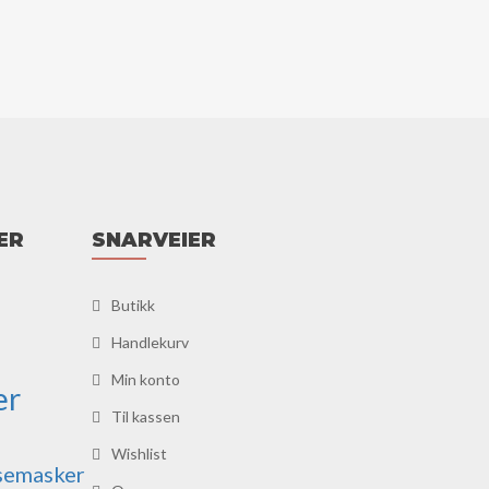
ER
SNARVEIER
Butikk
Handlekurv
Min konto
er
Til kassen
Wishlist
semasker