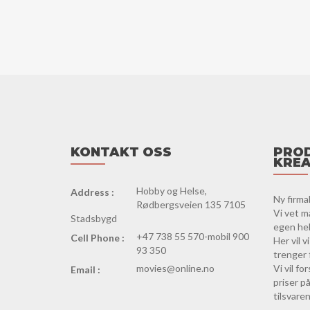
KONTAKT OSS
PROD
KREA
Hobby og Helse,
Address :
Ny firma
Rødbergsveien 135 7105
Vi vet m
Stadsbygd
egen hels
+47 738 55 570-mobil 900
Cell Phone :
Her vil 
93 350
trenger 
movies@online.no
Vi vil f
Email :
priser på
tilsvaren