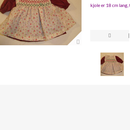
kjole er 18 cm lang,
kjole
dg50
antall