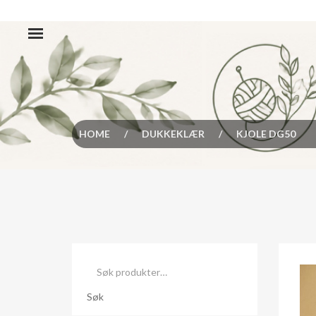
HOME
/
DUKKEKLÆR
/
KJOLE DG50
Søk
etter:
Søk