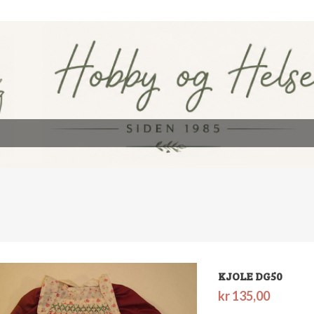
KJOLE DG50
kr
135,00