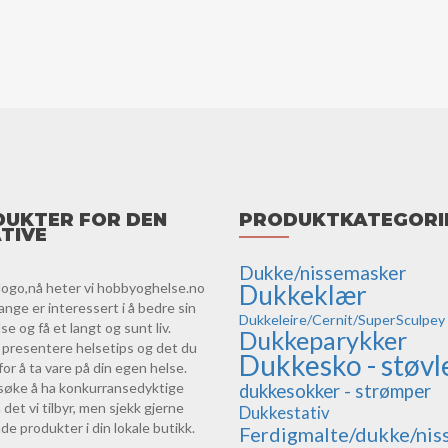
UKTER FOR DEN
PRODUKTKATEGORI
TIVE
Dukke/nissemasker
logo,nå heter vi hobbyoghelse.no
Dukkeklær
ange er interessert i å bedre sin
Dukkeleire/Cernit/SuperSculpey
e og få et langt og sunt liv.
Dukkeparykker
vi presentere helsetips og det du
Dukkesko - støvl
for å ta vare på din egen helse.
orsøke å ha konkurransedyktige
dukkesokker - strømper
 det vi tilbyr, men sjekk gjerne
Dukkestativ
de produkter i din lokale butikk.
Ferdigmalte/dukke/nis