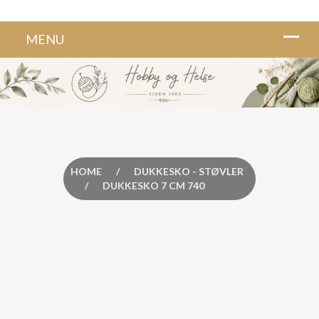
HOME
/
DUKKESKO - STØVLER
/
DUKKESKO 7 CM 740