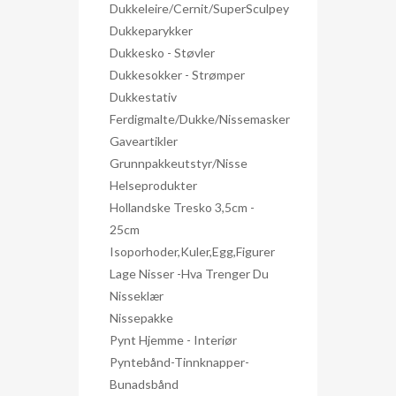
Dukkeleire/Cernit/SuperSculpey
Dukkeparykker
Dukkesko - Støvler
Dukkesokker - Strømper
Dukkestativ
Ferdigmalte/dukke/nissemasker
Gaveartikler
Grunnpakkeutstyr/nisse
Helseprodukter
Hollandske Tresko 3,5cm -
25cm
Isoporhoder,kuler,egg,figurer
Lage Nisser -hva Trenger Du
Nisseklær
Nissepakke
Pynt Hjemme - Interiør
Pyntebånd-Tinnknapper-
Bunadsbånd