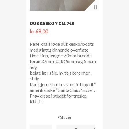
DUKKESKO 7 CM 740
kr
69,00
Pene knall røde dukkesko/boots
med glatt,skinnende overflate
i im.skinn, lengde 70mm,bredde
foran 37mm-bak 26mm og 5,5cm
høy,
beige lær såle, hvite skoreimer ;
stilig.
Kan gjerne brukes som fottøy til ”
amerikanske ” SantaClaus/nisser .
Prøv disse i stedet for tresko.
KULT !
På lager