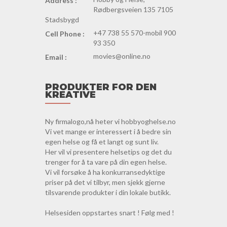
Address :
Rødbergsveien 135 7105
Stadsbygd
+47 738 55 570-mobil 900
Cell Phone :
93 350
movies@online.no
Email :
PRODUKTER FOR DEN
KREATIVE
Ny firmalogo,nå heter vi hobbyoghelse.no
Vi vet mange er interessert i å bedre sin
egen helse og få et langt og sunt liv.
Her vil vi presentere helsetips og det du
trenger for å ta vare på din egen helse.
Vi vil forsøke å ha konkurransedyktige
priser på det vi tilbyr, men sjekk gjerne
tilsvarende produkter i din lokale butikk.
Helsesiden oppstartes snart ! Følg med !