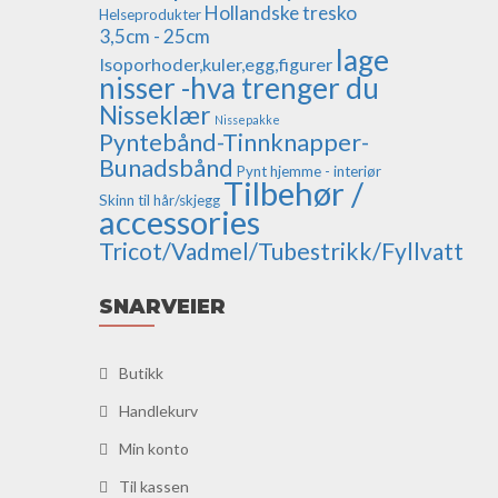
Hollandske tresko
Helseprodukter
3,5cm - 25cm
lage
Isoporhoder,kuler,egg,figurer
nisser -hva trenger du
Nisseklær
Nissepakke
Pyntebånd-Tinnknapper-
Bunadsbånd
Pynt hjemme - interiør
Tilbehør /
Skinn til hår/skjegg
accessories
Tricot/Vadmel/Tubestrikk/Fyllvatt
SNARVEIER
Butikk
Handlekurv
Min konto
Til kassen