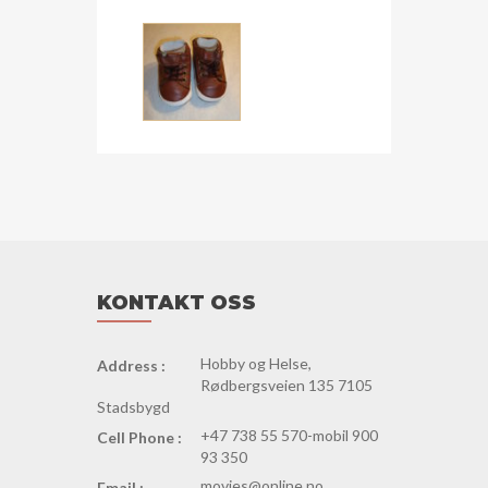
KONTAKT OSS
Hobby og Helse,
Address :
Rødbergsveien 135 7105
Stadsbygd
+47 738 55 570-mobil 900
Cell Phone :
93 350
movies@online.no
Email :