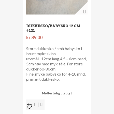
DUKKESKO/BABYSKO 12 CM
#121
kr
89,00
Store dukkesko / små babysko i
brunt mykt skinn
utv.mål : 12cm lang,4,5 – 6cm bred,
5cm høy med myk såle. For store
dukker 60-80cm.
Fine ,myke babysko for 4-10 mnd,
primært dukkesko.
Midlertidig utsolgt