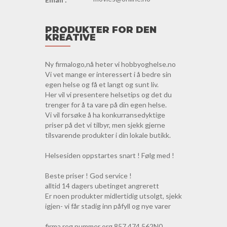
PRODUKTER FOR DEN
KREATIVE
Ny firmalogo,nå heter vi hobbyoghelse.no
Vi vet mange er interessert i å bedre sin
egen helse og få et langt og sunt liv.
Her vil vi presentere helsetips og det du
trenger for å ta vare på din egen helse.
Vi vil forsøke å ha konkurransedyktige
priser på det vi tilbyr, men sjekk gjerne
tilsvarende produkter i din lokale butikk.
Helsesiden oppstartes snart ! Følg med !
Beste priser ! God service !
alltid 14 dagers ubetinget angrerett
Er noen produkter midlertidig utsolgt, sjekk
igjen- vi får stadig inn påfyll og nye varer
firma reg nummer org 857 474 562N0