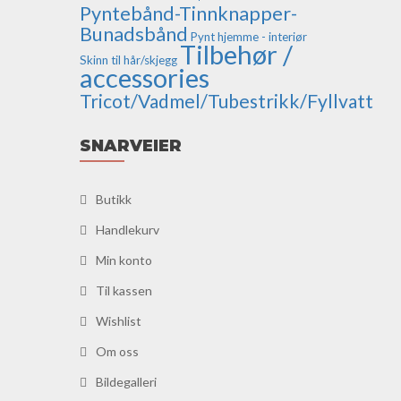
Pyntebånd-Tinnknapper-
Bunadsbånd
Pynt hjemme - interiør
Tilbehør /
Skinn til hår/skjegg
accessories
Tricot/Vadmel/Tubestrikk/Fyllvatt
SNARVEIER
Butikk
Handlekurv
Min konto
Til kassen
Wishlist
Om oss
Bildegalleri