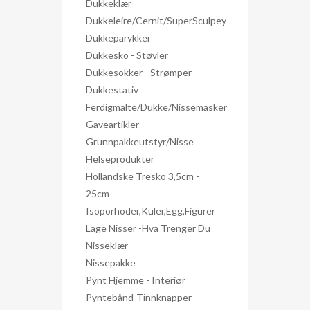
Dukkeklær
Dukkeleire/Cernit/SuperSculpey
Dukkeparykker
Dukkesko - Støvler
Dukkesokker - Strømper
Dukkestativ
Ferdigmalte/dukke/nissemasker
Gaveartikler
Grunnpakkeutstyr/nisse
Helseprodukter
Hollandske Tresko 3,5cm -
25cm
Isoporhoder,kuler,egg,figurer
Lage Nisser -hva Trenger Du
Nisseklær
Nissepakke
Pynt Hjemme - Interiør
Pyntebånd-Tinnknapper-