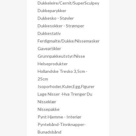
Dukkeleire/Cernit/SuperSculpey
Dukkeparykker
Dukkesko - Støvler
Dukkesokker - Strømper
Dukkestativ
Ferdigmalte/dukke/nissemasker
Gaveartikler
Grunnpakkeutstyr/nisse
Helseprodukter
Hollandske Tresko 3,5cm -
25cm
Isoporhoder,kuler,egg,figurer
Lage Nisser -hva Trenger Du
Nisseklær
Nissepakke
Pynt Hjemme - Interiør
Pyntebånd-Tinnknapper-
Bunadsbånd