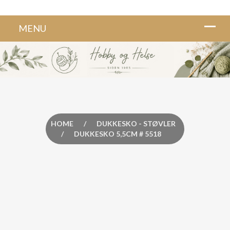
HOME
/
DUKKESKO - STØVLER
/
DUKKESKO 5,5CM # 5518