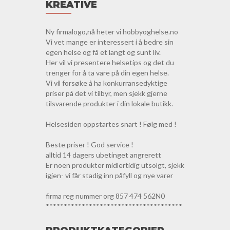
KREATIVE
Ny firmalogo,nå heter vi hobbyoghelse.no
Vi vet mange er interessert i å bedre sin
egen helse og få et langt og sunt liv.
Her vil vi presentere helsetips og det du
trenger for å ta vare på din egen helse.
Vi vil forsøke å ha konkurransedyktige
priser på det vi tilbyr, men sjekk gjerne
tilsvarende produkter i din lokale butikk.
Helsesiden oppstartes snart ! Følg med !
Beste priser ! God service !
alltid 14 dagers ubetinget angrerett
Er noen produkter midlertidig utsolgt, sjekk
igjen- vi får stadig inn påfyll og nye varer
firma reg nummer org 857 474 562N0
**************************************