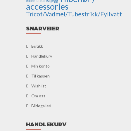
Skinn til hår/skjegg
accessories
Tricot/Vadmel/Tubestrikk/Fyllvatt
SNARVEIER
Butikk
Handlekurv
Min konto
Til kassen
Wishlist
Om oss
Bildegalleri
HANDLEKURV