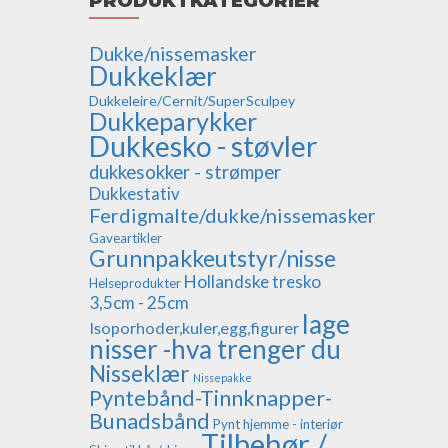
PRODUKTKATEGORIER
Dukke/nissemasker
Dukkeklær
Dukkeleire/Cernit/SuperSculpey
Dukkeparykker
Dukkesko - støvler
dukkesokker - strømper
Dukkestativ
Ferdigmalte/dukke/nissemasker
Gaveartikler
Grunnpakkeutstyr/nisse
Hollandske tresko
Helseprodukter
3,5cm - 25cm
lage
Isoporhoder,kuler,egg,figurer
nisser -hva trenger du
Nisseklær
Nissepakke
Pyntebånd-Tinnknapper-
Bunadsbånd
Pynt hjemme - interiør
Tilbehør /