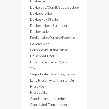
Dukkeklær
Dukkeleire/Cernit/SuperSculpey
Dukkeparykker
Dukkesko - Støvler
Dukkesokker - Strømper
Dukkestativ
Ferdigmalte/dukke/nissemasker
Gaveartikler
Grunnpakkeutstyr/nisse
Helseprodukter
Hollandske Tresko 3,5cm -
25cm
Isoporhoder,kuler,egg,figurer
Lage Nisser -hva Trenger Du
Nisseklær
Nissepakke
Pynt Hjemme - Interiør
Pyntebånd-Tinnknapper-