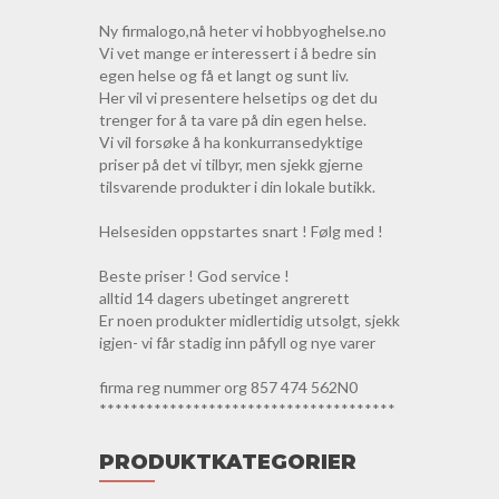
Ny firmalogo,nå heter vi hobbyoghelse.no
Vi vet mange er interessert i å bedre sin
egen helse og få et langt og sunt liv.
Her vil vi presentere helsetips og det du
trenger for å ta vare på din egen helse.
Vi vil forsøke å ha konkurransedyktige
priser på det vi tilbyr, men sjekk gjerne
tilsvarende produkter i din lokale butikk.
Helsesiden oppstartes snart ! Følg med !
Beste priser ! God service !
alltid 14 dagers ubetinget angrerett
Er noen produkter midlertidig utsolgt, sjekk
igjen- vi får stadig inn påfyll og nye varer
firma reg nummer org 857 474 562N0
**************************************
PRODUKTKATEGORIER