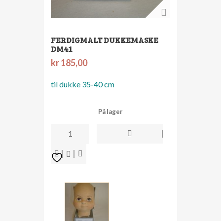
FERDIGMALT DUKKEMASKE
DM41
kr
185,00
til dukke 35-40 cm
På lager
ferdigmalt
dukkemaske
dm41
antall