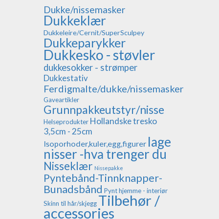
Dukke/nissemasker
Dukkeklær
Dukkeleire/Cernit/SuperSculpey
Dukkeparykker
Dukkesko - støvler
dukkesokker - strømper
Dukkestativ
Ferdigmalte/dukke/nissemasker
Gaveartikler
Grunnpakkeutstyr/nisse
Hollandske tresko
Helseprodukter
3,5cm - 25cm
lage
Isoporhoder,kuler,egg,figurer
nisser -hva trenger du
Nisseklær
Nissepakke
Pyntebånd-Tinnknapper-
Bunadsbånd
Pynt hjemme - interiør
Tilbehør /
Skinn til hår/skjegg
accessories