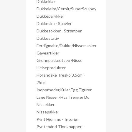
Dukkeklær
Dukkeleire/Cernit/SuperSculpey
Dukkeparykker
Dukkesko - Støvler
Dukkesokker - Strømper
Dukkestativ
Ferdigmalte/dukke/nissemasker
Gaveartikler
Grunnpakkeutstyr/nisse
Helseprodukter
Hollandske Tresko 3,5cm -
25cm
Isoporhoder,kuler,egg,figurer
Lage Nisser -hva Trenger Du
Nisseklær
Nissepakke
Pynt Hjemme - Interiør
Pyntebånd-Tinnknapper-