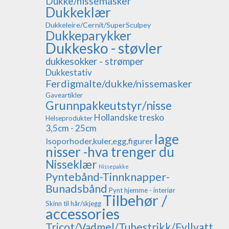
Dukke/nissemasker
Dukkeklær
Dukkeleire/Cernit/SuperSculpey
Dukkeparykker
Dukkesko - støvler
dukkesokker - strømper
Dukkestativ
Ferdigmalte/dukke/nissemasker
Gaveartikler
Grunnpakkeutstyr/nisse
Hollandske tresko
Helseprodukter
3,5cm - 25cm
lage
Isoporhoder,kuler,egg,figurer
nisser -hva trenger du
Nisseklær
Nissepakke
Pyntebånd-Tinnknapper-
Bunadsbånd
Pynt hjemme - interiør
Tilbehør /
Skinn til hår/skjegg
accessories
Tricot/Vadmel/Tubestrikk/Fyllvatt