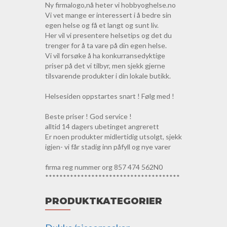
Ny firmalogo,nå heter vi hobbyoghelse.no
Vi vet mange er interessert i å bedre sin
egen helse og få et langt og sunt liv.
Her vil vi presentere helsetips og det du
trenger for å ta vare på din egen helse.
Vi vil forsøke å ha konkurransedyktige
priser på det vi tilbyr, men sjekk gjerne
tilsvarende produkter i din lokale butikk.
Helsesiden oppstartes snart ! Følg med !
Beste priser ! God service !
alltid 14 dagers ubetinget angrerett
Er noen produkter midlertidig utsolgt, sjekk
igjen- vi får stadig inn påfyll og nye varer
firma reg nummer org 857 474 562N0
**************************************
PRODUKTKATEGORIER